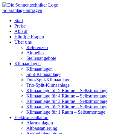
Zum
Inhalt
Solaranlage anfragen
wechseln
Start
Preise
Ablauf
Häufige Fragen
Über uns
Referenzen
Aktuelles
Stellenangebote
Klimaanlagen
Klimaanlagen
Split-Klimaanlage
Duo-Split-Klimaanlage
Trio-Split-Klimaanlage
Klimaanlage für 5 Räume – Selbstmontage
Klimaanlage für 4 Räume – Selbstmontage
Klimaanlage für 3 Räume – Selbstmontage
Klimaanlage für 2 Räume – Selbstmontage
Klimaanlage für 1 Raum – Selbstmontage
Elektroinstallation
Alarmanlagen
Altbausanierung
Außenbeleuchtung