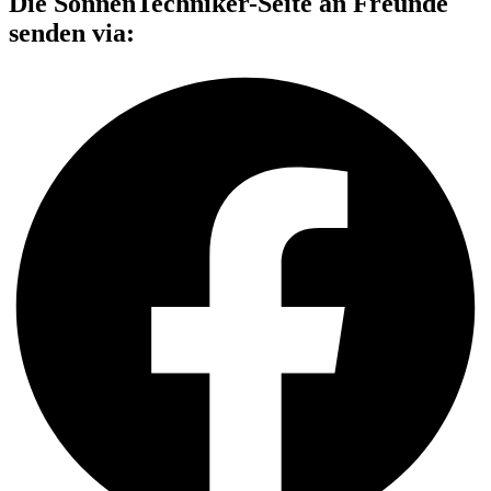
Die SonnenTechniker-Seite an Freunde
senden via: