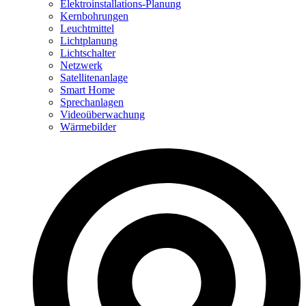
Elektroinstallations-Planung
Kernbohrungen
Leuchtmittel
Lichtplanung
Lichtschalter
Netzwerk
Satellitenanlage
Smart Home
Sprechanlagen
Videoüberwachung
Wärmebilder