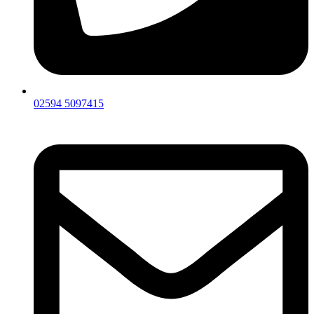
02594 5097415‬