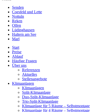
Senden
Coesfeld und Lette
Nottuln
Reken
Olfen
Lüdinghausen
Haltern am See
Marl
Start
Preise
Ablauf
Häufige Fragen
Über uns
Referenzen
Aktuelles
Stellenangebote
Klimaanlagen
Klimaanlagen
Split-Klimaanlage
Duo-Split-Klimaanlage
Trio-Split-Klimaanlage
Klimaanlage für 5 Räume – Selbstmontage
Klimaanlage für 4 Räume – Selbstmontage